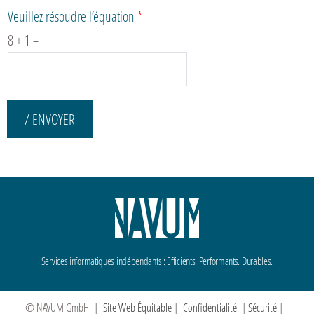
Veuillez résoudre l’équation
*
8
+
1
=
/ ENVOYER
Services informatiques indépendants : Efficients. Performants. Durables.
© NAVUM GmbH |
Site Web Équitable
|
Confidentialité
|
Sécurité
|