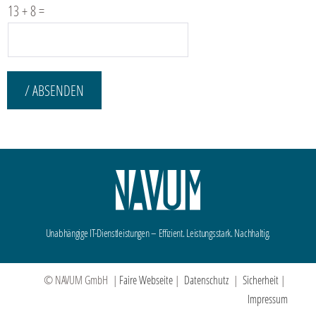
13
+
8
=
/ ABSENDEN
Unabhängige IT-Dienstleistungen – Effizient. Leistungsstark. Nachhaltig.
© NAVUM GmbH |
Faire Webseite
|
Datenschutz
|
Sicherheit
|
Impressum