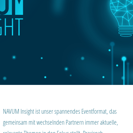
NAVUM Insight ist unser spannendes Eventformat, das
gemeinsam mit wechselnden Partnern immer aktuelle,